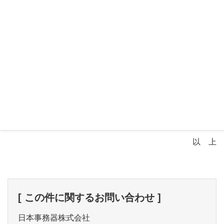
【旧ビル名】五稜郭ビル
【新ビル名】第8LC館
変更日：2024年7月1日
ビル名以外の住所・電話番号・FAX番号の変更はござ
いません。
詳しくは、
こちら
をご確認ください
以 上
[ この件に関するお問い合わせ ]
日本事務器株式会社