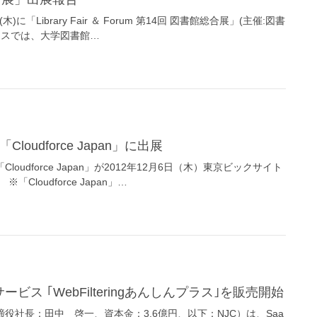
「Library Fair ＆ Forum 第14回 図書館総合展」(主催:図書
ースでは、大学図書館…
udforce Japan」に出展
dforce Japan」が2012年12月6日（木）東京ビックサイト
loudforce Japan」…
ビス ｢WebFilteringあんしんプラス｣を販売開始
社長：田中 啓一、資本金：3.6億円、以下：NJC）は、Saa