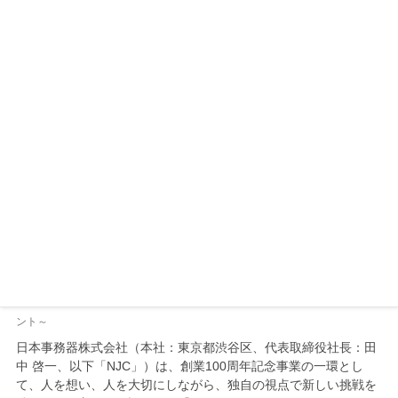
日本事務器株式会社（本社：東京都渋谷区、代表取締役社長：田
中 啓一、資本金：3.6億円、略称：NJC）は、トレンドマイクロ
株式会社のサービスプロバイダ向けセキュリティサービス提供支
援プラットフォーム「Trend Visi…
お知らせ
2025年3月12日
独自の目線で挑戦を続ける人々と「繋がり＝Conne
cted」を語りあう 対談連載「Connectors Hub」を
公開
～地域伴走型コンサル さとゆめ、モテるお酢屋 飯尾醸造、 置き型社食®︎で働
く人の健康を支える株式会社OKANなど、 挑戦者から学ぶ “これから” へのヒ
ント～
日本事務器株式会社（本社：東京都渋谷区、代表取締役社長：田
中 啓一、以下「NJC」）は、創業100周年記念事業の一環とし
て、人を想い、人を大切にしながら、独自の視点で新しい挑戦を