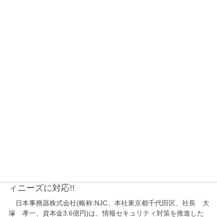
イベント
2005年6月23日
「第83回全旅連全国大会」に出展しました
2005年6月21日(火)第83回全旅連全国大会に旅館・リゾート向
け国産ERPシステム「CORERips」を出展いたしました。 神戸で
開催された全旅連全国大会には「震災復興10年“ありがとう”と“よ
うこそ”の兵庫へ」を…
新商品・サービス
2005年6月16日
新セキュリティソリューション「Seplus(セプラ
ス)」発表! 6つのカテゴリでお客様のセキュリテ
ィニーズに対応!!
日本事務器株式会社(略称:NJC、本社東京都千代田区、社長 大
塚 孝一、資本金3.6億円)は、情報セキュリティ対策を推進した