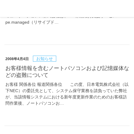
日本事務器株式会社（略称：NJC、本社東京、代表取締役社
長 田中 啓一、資本金3.6億円）の子会社である、NJCネットコ
ミュニケーションズ株式会社は、ICT稼動維持支援サービス『reci
pe.managed（リサイプド…
お知らせ
2008年4月4日
お客様情報を含むノートパソコンおよび記憶媒体な
どの盗難について
お客様 関係各位 報道関係各位 この度、日本電気株式会社（以
下NEC）の委託先として、システム保守業務を請負っていた弊社
が、当該情報システムにおける新年度更新作業のためのお客様訪
問作業後、ノートパソコンお…