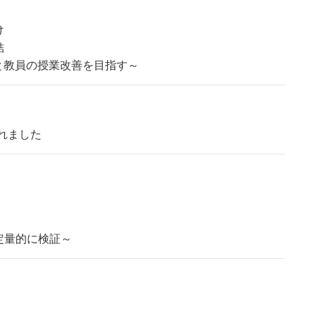
け
結
と教員の授業改善を目指す～
れました
定量的に検証～