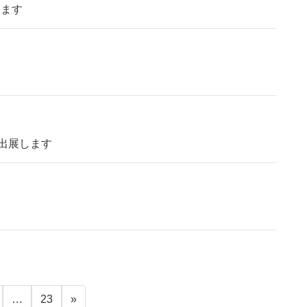
たします
に出展します
…
23
»