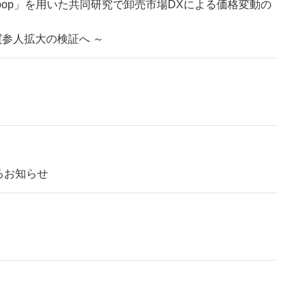
loop」を用いた共同研究で卸売市場DXによる価格変動の
買参人拡大の検証へ ～
るお知らせ