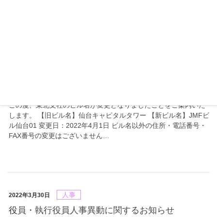
株式会社（本社：東京都渋谷区、代表取締役社長 兼 CEO：エ
バ・チェン、東証一部：4704、以下、…
お知らせ
2022年4月1日
東北支社 ビル名変更のお知らせ
この度、東北支社のビル名が変更となりましたことをご案内いた
します。 【旧ビル名】仙台キャピタルタワー 【新ビル名】JMFビ
ル仙台01 変更日：2022年4月1日 ビル名以外の住所・電話番号・
FAX番号の変更はございません…
人事
2022年3月30日
役員・執行役員人事異動に関するお知らせ