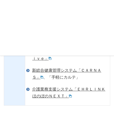
Ｒ」
医療事務システム「ＭＡＰＳＩＢＡＲ
Ｓ」
当社展示
精神科病院向け電子カルテシステム「Ｌ
ｉｖｅ」
新総合健康管理システム「ＣＡＲＮＡ
Ｓ」
、「手軽にカルテ」
介護業務支援システム「ＥＨＲＬＩＮＫ
ほのぼのＮＥＸＴ」