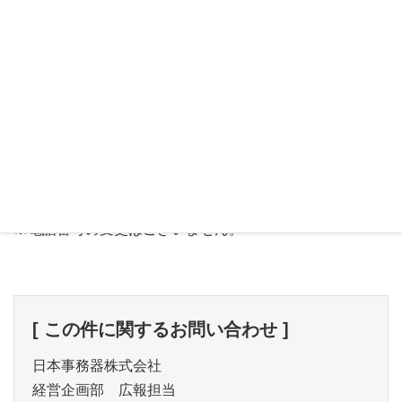
アクセス
JR中央線 「甲府駅」 徒歩15分
電話番号
[IP-TEL]050-3000-1647
※電話番号の変更はございません。
[ この件に関するお問い合わせ ]
日本事務器株式会社
経営企画部 広報担当