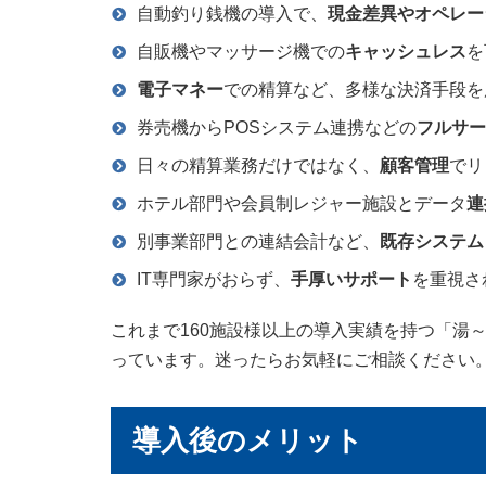
自動釣り銭機の導入で、
現金差異やオペレー
自販機やマッサージ機での
キャッシュレス
を
電子マネー
での精算など、多様な決済手段を
券売機からPOSシステム連携などの
フルサー
日々の精算業務だけではなく、
顧客管理
でリ
ホテル部門や会員制レジャー施設とデータ
連
別事業部門との連結会計など、
既存システム
IT専門家がおらず、
手厚いサポート
を重視さ
これまで160施設様以上の導入実績を持つ「湯
っています。迷ったらお気軽にご相談ください
導入後のメリット