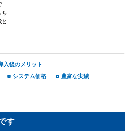
で
もち
設と
導入後のメリット
システム価格
豊富な実績
です