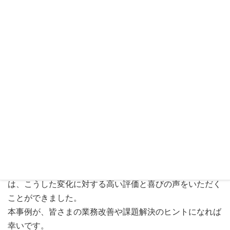
今回の事例を通して
済生会横浜市東部病院さまの事例では、特定看護師の研修
施設という役割を担う中で、研修をより厳格に、確実かつ
スムーズに運用することが求められていました。中でも、
連絡事項や周知内容を研修生全員に漏れなく伝えることが
課題となっていましたが、Phollyの導入によりその課題を
解決することができました。
また、これまで紙ベースでやり取りしていた資料や課題な
どをデジタル化することで、コスト削減や管理業務の効率
化を実現しました。加えて、個人情報を紙で持ち歩く必要
がなくなり、情報管理の安全性も高まりました。現場から
は、こうした変化に対する高い評価と喜びの声をいただく
ことができました。
本事例が、皆さまの業務改善や課題解決のヒントになれば
幸いです。